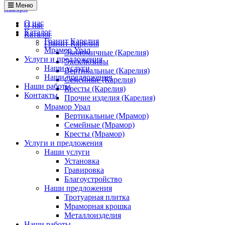
Меню
наверх
О нас
О нас
Каталог
Каталог
Гранит Карелия
Гранит Карелия
Мрамор Урал
Экономичные (Карелия)
Услуги и предложения
Эксклюзивы
Наши услуги
Вертикальные (Карелия)
Наши предложения
Семейные (Карелия)
Наши работы
Кресты (Карелия)
Контакты
Прочие изделия (Карелия)
Мрамор Урал
Вертикальные (Мрамор)
Семейные (Мрамор)
Кресты (Мрамор)
Услуги и предложения
Наши услуги
Установка
Гравировка
Благоустройство
Наши предложения
Тротуарная плитка
Мраморная крошка
Металлоизделия
Наши работы