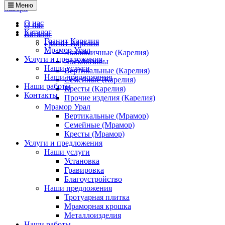
Меню
наверх
О нас
О нас
Каталог
Каталог
Гранит Карелия
Гранит Карелия
Мрамор Урал
Экономичные (Карелия)
Услуги и предложения
Эксклюзивы
Наши услуги
Вертикальные (Карелия)
Наши предложения
Семейные (Карелия)
Наши работы
Кресты (Карелия)
Контакты
Прочие изделия (Карелия)
Мрамор Урал
Вертикальные (Мрамор)
Семейные (Мрамор)
Кресты (Мрамор)
Услуги и предложения
Наши услуги
Установка
Гравировка
Благоустройство
Наши предложения
Тротуарная плитка
Мраморная крошка
Металлоизделия
Наши работы