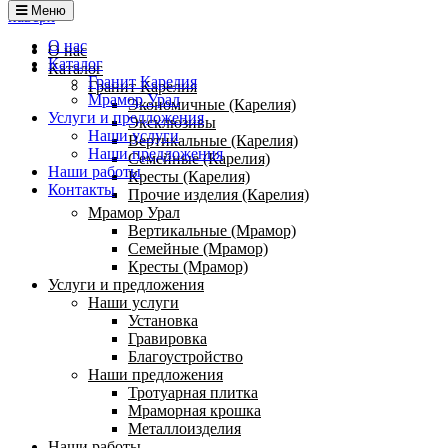
Меню
наверх
О нас
О нас
Каталог
Каталог
Гранит Карелия
Гранит Карелия
Мрамор Урал
Экономичные (Карелия)
Услуги и предложения
Эксклюзивы
Наши услуги
Вертикальные (Карелия)
Наши предложения
Семейные (Карелия)
Наши работы
Кресты (Карелия)
Контакты
Прочие изделия (Карелия)
Мрамор Урал
Вертикальные (Мрамор)
Семейные (Мрамор)
Кресты (Мрамор)
Услуги и предложения
Наши услуги
Установка
Гравировка
Благоустройство
Наши предложения
Тротуарная плитка
Мраморная крошка
Металлоизделия
Наши работы