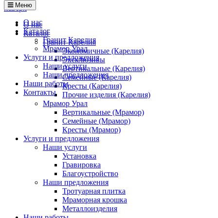
Меню
наверх
О нас
О нас
Каталог
Каталог
Гранит Карелия
Гранит Карелия
Мрамор Урал
Экономичные (Карелия)
Услуги и предложения
Эксклюзивы
Наши услуги
Вертикальные (Карелия)
Наши предложения
Семейные (Карелия)
Наши работы
Кресты (Карелия)
Контакты
Прочие изделия (Карелия)
Мрамор Урал
Вертикальные (Мрамор)
Семейные (Мрамор)
Кресты (Мрамор)
Услуги и предложения
Наши услуги
Установка
Гравировка
Благоустройство
Наши предложения
Тротуарная плитка
Мраморная крошка
Металлоизделия
Наши работы