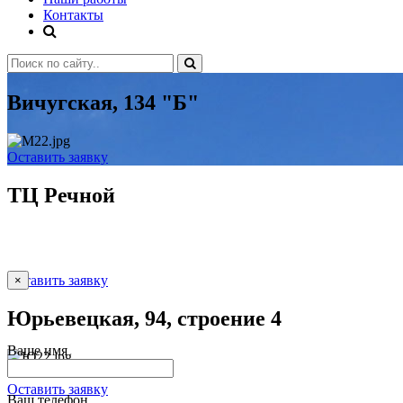
Контакты
Вичугская, 134 "Б"
Оставить заявку
ТЦ Речной
Оставить заявку
×
Юрьевецкая, 94, строение 4
Ваше имя
Оставить заявку
Ваш телефон