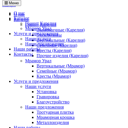
Меню
наверх
О нас
О нас
Каталог
Каталог
Гранит Карелия
Гранит Карелия
Мрамор Урал
Экономичные (Карелия)
Услуги и предложения
Эксклюзивы
Наши услуги
Вертикальные (Карелия)
Наши предложения
Семейные (Карелия)
Наши работы
Кресты (Карелия)
Контакты
Прочие изделия (Карелия)
Мрамор Урал
Вертикальные (Мрамор)
Семейные (Мрамор)
Кресты (Мрамор)
Услуги и предложения
Наши услуги
Установка
Гравировка
Благоустройство
Наши предложения
Тротуарная плитка
Мраморная крошка
Металлоизделия
Наши работы