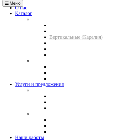
Меню
О нас
Каталог
Гранит Карелия
Экономичные (Карелия)
Эксклюзивы
Вертикальные (Карелия)
Семейные (Карелия)
Кресты (Карелия)
Прочие изделия (Карелия)
Мрамор Урал
Вертикальные (Мрамор)
Семейные (Мрамор)
Кресты (Мрамор)
Услуги и предложения
Наши услуги
Установка
Гравировка
Благоустройство
Наши предложения
Тротуарная плитка
Мраморная крошка
Металлоизделия
Наши работы