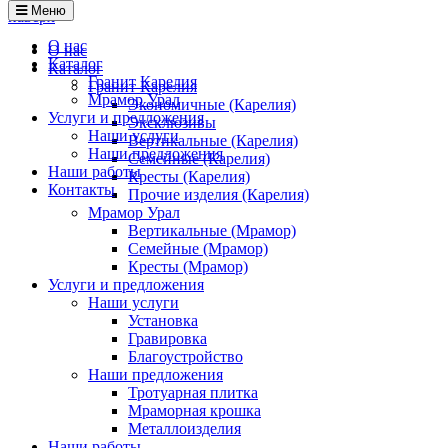
Меню
наверх
О нас
О нас
Каталог
Каталог
Гранит Карелия
Гранит Карелия
Мрамор Урал
Экономичные (Карелия)
Услуги и предложения
Эксклюзивы
Наши услуги
Вертикальные (Карелия)
Наши предложения
Семейные (Карелия)
Наши работы
Кресты (Карелия)
Контакты
Прочие изделия (Карелия)
Мрамор Урал
Вертикальные (Мрамор)
Семейные (Мрамор)
Кресты (Мрамор)
Услуги и предложения
Наши услуги
Установка
Гравировка
Благоустройство
Наши предложения
Тротуарная плитка
Мраморная крошка
Металлоизделия
Наши работы