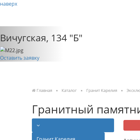
наверх
О НАС
КАТАЛОГ
Previous
Вичугская, 134 "Б"
Оставить заявку
Главная
Каталог
Гранит Карелия
Экскл
Гранитный памятни
Гранит Карелия