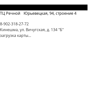
Вичугская, 134 "Б" (проходная Молокозавода)
ТЦ Речной
Юрьевецкая, 94, строение 4
8-902-318-27-72
Кинешма, ул. Вичугская, д. 134 "Б"
загрузка карты...