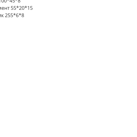
100*45*8
ент 55*20*15
к 255*6*8